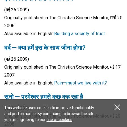
(मई 26 2009)
Originally published in The Christian Science Monitor, मार्च 20
2006
Also available in English:
Building a society of trust
दर्द — क्या हमे॑ इस के साथ जीना होगा?
(मई 26 2009)
Originally published in The Christian Science Monitor, मई 17
2007
Also available in English:
Pain—must we live with it?
सुनो — परमेश्वर हमसे कुछ कह रहा है
This website uses cookies to improve functionality
(मई 26 2009)
and performance. By continuing to browse the site
Originally published in The Christian Science Monitor, मई 29
you are agreeing to our
use of cookies
.
2008